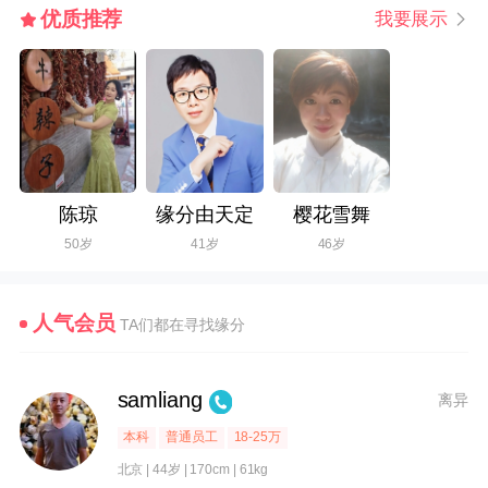
优质推荐
我要展示
陈琼
缘分由天定
樱花雪舞
50岁
41岁
46岁
人气会员
TA们都在寻找缘分
samliang
离异
本科
普通员工
18-25万
北京 | 44岁 | 170cm | 61kg